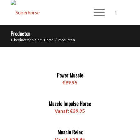
Producten
U bevindt zich hier:
Home
/
Producten
Power Muscle
€
99.95
5.00
Muscle Impulse Horse
Vanaf:
€
39.95
Muscle Relax
Vanaf:
€
39.95